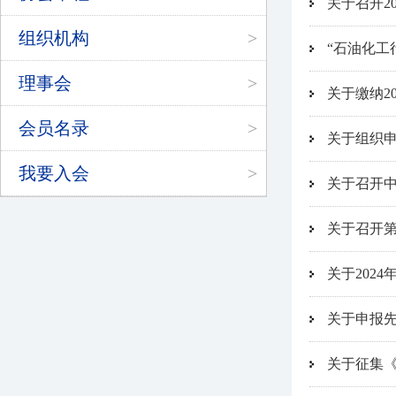
关于召开2
组织机构
>
“石油化工
理事会
>
关于缴纳2
会员名录
>
关于组织
我要入会
>
关于召开
关于召开
关于202
关于申报
关于征集